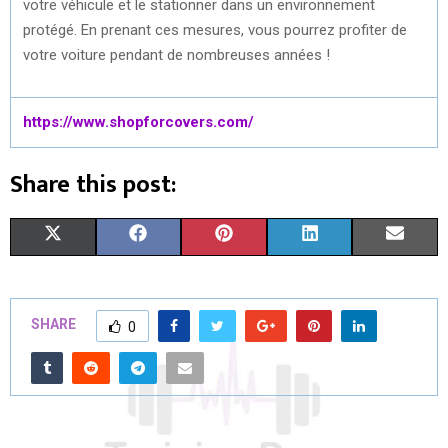
votre véhicule et le stationner dans un environnement
protégé. En prenant ces mesures, vous pourrez profiter de
votre voiture pendant de nombreuses années !
https://www.shopforcovers.com/
Share this post:
S
S
S
S
S
X
F
P
L
E
H
H
H
H
H
(
A
I
I
M
A
A
A
A
A
T
C
N
N
A
SHARE
0
R
R
R
R
R
W
E
T
K
I
E
E
E
E
E
I
B
E
E
L
O
O
O
O
O
T
O
R
D