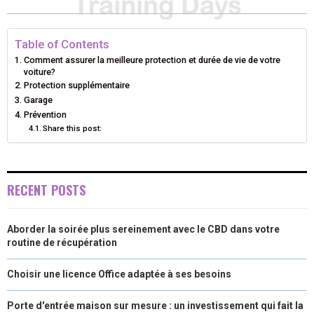
N
N
N
N
N
T
O
E
I
E
K
S
N
Table of Contents
R
T
Comment assurer la meilleure protection et durée de vie de votre
voiture?
)
Protection supplémentaire
Garage
Prévention
Share this post:
RECENT POSTS
Aborder la soirée plus sereinement avec le CBD dans votre
routine de récupération
Choisir une licence Office adaptée à ses besoins
Porte d'entrée maison sur mesure : un investissement qui fait la