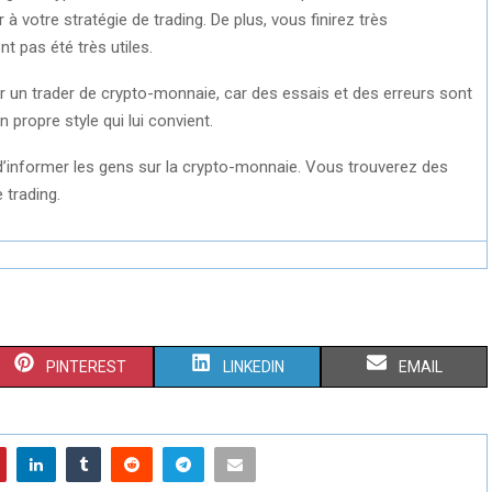
 votre stratégie de trading. De plus, vous finirez très
t pas été très utiles.
ir un trader de crypto-monnaie, car des essais et des erreurs sont
 propre style qui lui convient.
t d’informer les gens sur la crypto-monnaie. Vous trouverez des
 trading.
S
S
S
PINTEREST
LINKEDIN
EMAIL
H
H
H
A
A
A
R
R
R