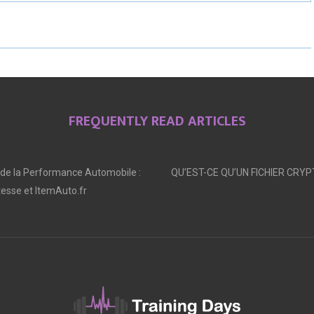
E
E
E
O
O
O
N
N
N
FREQUENTLY READ ARTICLES
 de la Performance Automobile :
QU’EST-CE QU’UN FICHIER CRYP
tesse et ItemAuto.fr