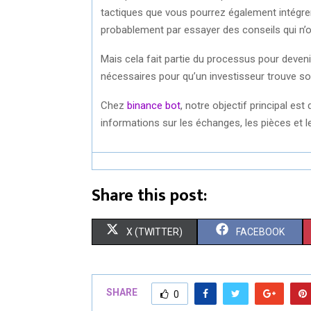
tactiques que vous pourrez également intégrer à
probablement par essayer des conseils qui n’on
Mais cela fait partie du processus pour deven
nécessaires pour qu’un investisseur trouve son
Chez
binance bot
, notre objectif principal es
informations sur les échanges, les pièces et le
Share this post:
S
S
X (TWITTER)
FACEBOOK
H
H
A
A
SHARE
0
R
R