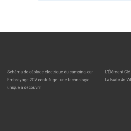
E
E
O
O
N
N
Schéma de câblage électrique du camping-car
L’Élément Clé
La Boîte de Vi
Embrayage 2CV centrifuge : une technologie
unique à découvrir