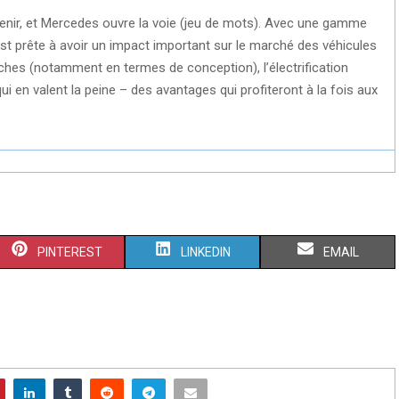
avenir, et Mercedes ouvre la voie (jeu de mots). Avec une gamme
 est prête à avoir un impact important sur le marché des véhicules
ches (notamment en termes de conception), l’électrification
en valent la peine – des avantages qui profiteront à la fois aux
S
S
S
PINTEREST
LINKEDIN
EMAIL
H
H
H
A
A
A
R
R
R
E
E
E