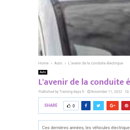
Home
Auto
L'avenir de la conduite électrique
Auto
L'avenir de la conduite 
Published by Training-days.fr
November 11, 2022
SHARE
0
Ces dernières années, les véhicules électrique