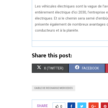
Les véhicules électriques sont la vague de l’
entièrement électrique d’ici 2030, l’entreprise
électriques. Et si le chemin sera semé d’embû
présente également de nombreux avantages qui 
conducteurs et à la planète.
Share this post:
S
S
X (TWITTER)
FACEBOOK
H
H
A
A
CABLE DE RECHARGE MERCEDES
R
R
E
E
SHARE
0