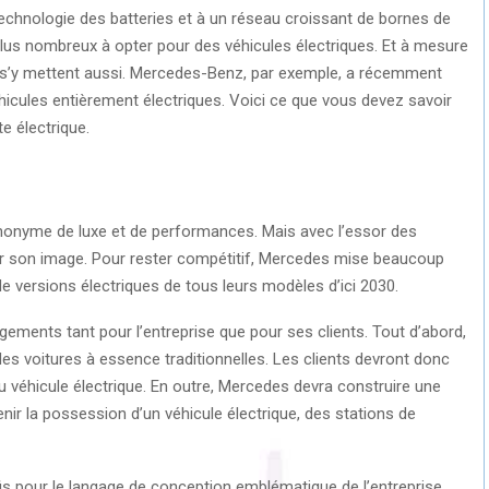
echnologie des batteries et à un réseau croissant de bornes de
plus nombreux à opter pour des véhicules électriques. Et à mesure
e s’y mettent aussi. Mercedes-Benz, par exemple, a récemment
hicules entièrement électriques. Voici ce que vous devez savoir
e électrique.
onyme de luxe et de performances. Mais avec l’essor des
nser son image. Pour rester compétitif, Mercedes mise beaucoup
r de versions électriques de tous leurs modèles d’ici 2030.
ments tant pour l’entreprise que pour ses clients. Tout d’abord,
des voitures à essence traditionnelles. Les clients devront donc
au véhicule électrique. En outre, Mercedes devra construire une
nir la possession d’un véhicule électrique, des stations de
fis pour le langage de conception emblématique de l’entreprise.