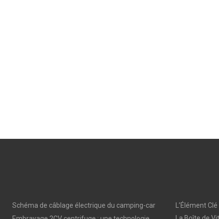
Schéma de câblage électrique du camping-car
L’Élément Clé
La Boîte de Vi
Embrayage 2CV centrifuge : une technologie