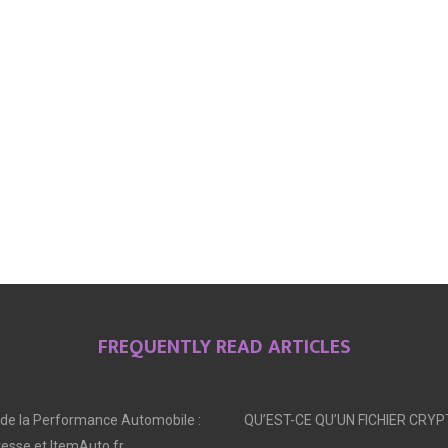
FREQUENTLY READ ARTICLES
 de la Performance Automobile :
QU’EST-CE QU’UN FICHIER CRYP
tesse et ItemAuto.fr