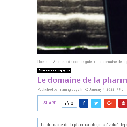
Home
Animaux de compagnie
Le domaine de la
Animaux de compagnie
Le domaine de la pharm
Published by Training-days.fr
January 4, 2022
0
SHARE
0
Le domaine de la pharmacologie a évolué depu