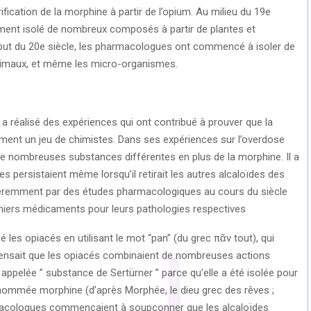
fication de la morphine à partir de l’opium. Au milieu du 19e
ment isolé de nombreux composés à partir de plantes et
début du 20e siècle, les pharmacologues ont commencé à isoler de
nimaux, et même les micro-organismes.
a réalisé des expériences qui ont contribué à prouver que la
ment un jeu de chimistes. Dans ses expériences sur l’overdose
 de nombreuses substances différentes en plus de la morphine. Il a
 persistaient même lorsqu’il retirait les autres alcaloïdes des
éremment par des études pharmacologiques au cours du siècle
emiers médicaments pour leurs pathologies respectives
 les opiacés en utilisant le mot “pan” (du grec πᾶν tout), qui
r il pensait que les opiacés combinaient de nombreuses actions
ppelée ” substance de Sertürner ” parce qu’elle a été isolée pour
a nommée morphine (d’après Morphée, le dieu grec des rêves ;
acologues commençaient à soupçonner que les alcaloïdes