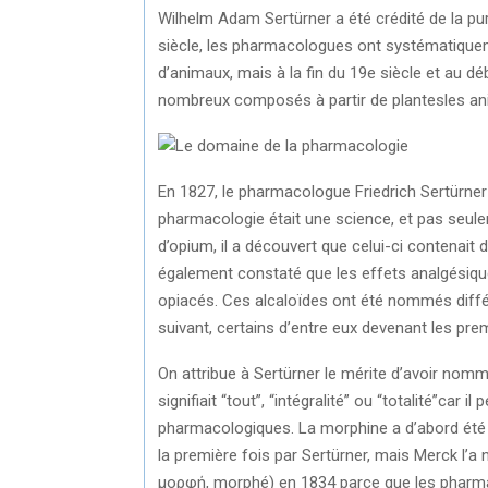
Wilhelm Adam Sertürner a été crédité de la puri
siècle, les pharmacologues ont systématique
d’animaux, mais à la fin du 19e siècle et au 
nombreux composés à partir de plantesles a
En 1827, le pharmacologue Friedrich Sertürner 
pharmacologie était une science, et pas seule
d’opium, il a découvert que celui-ci contenait
également constaté que les effets analgésiques
opiacés. Ces alcaloïdes ont été nommés diff
suivant, certains d’entre eux devenant les pr
On attribue à Sertürner le mérite d’avoir nommé
signifiait “tout”, “intégralité” ou “totalité”ca
pharmacologiques. La morphine a d’abord été a
la première fois par Sertürner, mais Merck l’
μορφή, morphé) en 1834 parce que les pharm