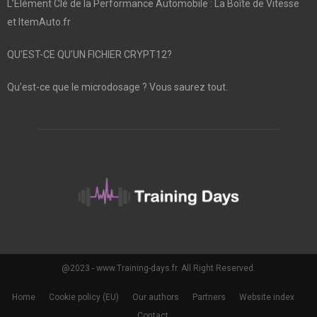
L’Élément Clé de la Performance Automobile : La Boîte de Vitesse
et ItemAuto.fr
QU’EST-CE QU’UN FICHIER CRYPT12?
Qu’est-ce que le microdosage ? Vous saurez tout.
@2023 - www.Training-days.fr. All Right Reserved.
Home
Cookie policy (EU)
Our authors
Partners
Website index
Contact