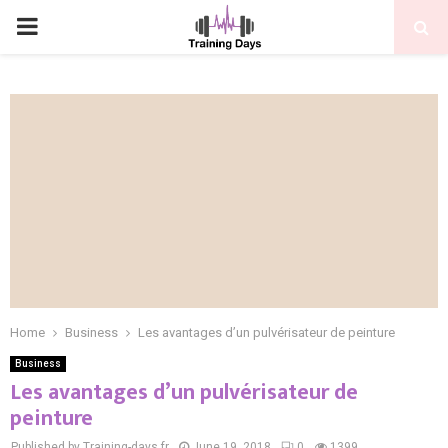
PRIMARY
MENU
Home
Business
Les avantages d’un pulvérisateur de peinture
Business
Les avantages d’un pulvérisateur de
peinture
Published by Training-days.fr
June 19, 2018
0
1399