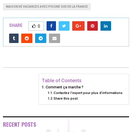
A
A
A
A
A
T
C
N
N
A
MAISON DE VACANCES AVEC PISCINE SUD DE LA FRANCE
R
R
R
R
R
W
E
T
K
I
E
E
E
E
E
I
B
E
E
L
SHARE
0
O
O
O
O
O
T
O
R
D
N
N
N
N
N
T
O
E
I
E
K
S
N
R
T
)
Table of Contents
Comment ça marche ?
Contactez l’expert pour plus d’informations
Share this post:
RECENT POSTS