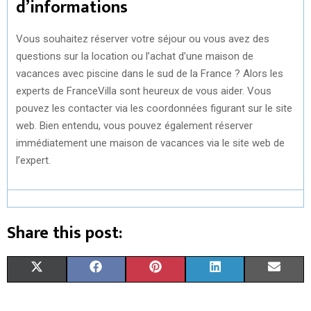
d’informations
Vous souhaitez réserver votre séjour ou vous avez des
questions sur la location ou l’achat d’une maison de
vacances avec piscine dans le sud de la France ? Alors les
experts de FranceVilla sont heureux de vous aider. Vous
pouvez les contacter via les coordonnées figurant sur le site
web. Bien entendu, vous pouvez également réserver
immédiatement une maison de vacances via le site web de
l’expert.
Share this post:
S
S
S
S
S
X
F
P
L
E
H
H
H
H
H
(
A
I
I
M