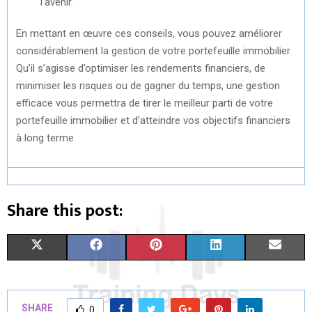
l’avenir.
En mettant en œuvre ces conseils, vous pouvez améliorer
considérablement la gestion de votre portefeuille immobilier.
Qu’il s’agisse d’optimiser les rendements financiers, de
minimiser les risques ou de gagner du temps, une gestion
efficace vous permettra de tirer le meilleur parti de votre
portefeuille immobilier et d’atteindre vos objectifs financiers
à long terme
Share this post:
S
S
S
S
S
X
F
P
L
E
H
H
H
H
H
(
A
I
I
M
A
A
A
A
A
T
C
N
N
A
SHARE
0