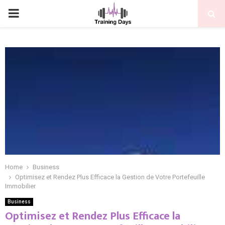
PRIMARY
MENU
Home
Business
Optimisez et Rendez Plus Efficace la Gestion de Votre Portefeuille
Immobilier
Business
Optimisez et Rendez Plus Efficace la