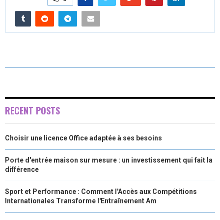
R
R
R
R
R
W
E
T
K
I
E
E
E
E
E
I
B
E
E
L
O
O
O
O
O
T
O
R
D
N
N
N
N
N
T
O
E
I
E
K
S
N
R
T
RECENT POSTS
)
Choisir une licence Office adaptée à ses besoins
Porte d'entrée maison sur mesure : un investissement qui fait la
différence
Sport et Performance : Comment l'Accès aux Compétitions
Internationales Transforme l'Entraînement Am