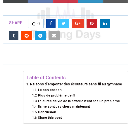
H
H
H
H
H
(
A
I
I
M
A
A
A
A
A
T
C
N
N
A
SHARE
0
R
R
R
R
R
W
E
T
K
I
E
E
E
E
E
I
B
E
E
L
O
O
O
O
O
T
O
R
D
N
N
N
N
N
T
O
E
I
E
K
S
N
Table of Contents
R
T
Raisons d’emporter des écouteurs sans fil au gymnase
Le son est bon
)
Plus de problème de fil
La durée de vie de la batterie n’est pas un problème
Ils ne sont pas chers maintenant
Conclusion
Share this post: