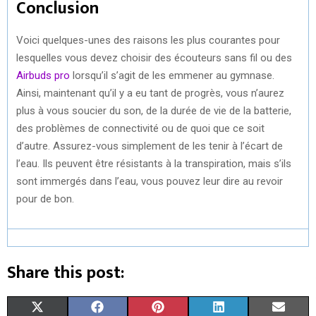
Conclusion
Voici quelques-unes des raisons les plus courantes pour
lesquelles vous devez choisir des écouteurs sans fil ou des
Airbuds pro
lorsqu’il s’agit de les emmener au gymnase.
Ainsi, maintenant qu’il y a eu tant de progrès, vous n’aurez
plus à vous soucier du son, de la durée de vie de la batterie,
des problèmes de connectivité ou de quoi que ce soit
d’autre. Assurez-vous simplement de les tenir à l’écart de
l’eau. Ils peuvent être résistants à la transpiration, mais s’ils
sont immergés dans l’eau, vous pouvez leur dire au revoir
pour de bon.
Share this post:
S
S
S
S
S
X
F
P
L
E