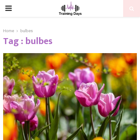
PRIMARY
MENU
Home
bulbes
Tag : bulbes