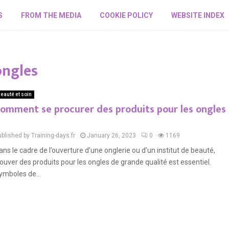
S
FROM THE MEDIA
COOKIE POLICY
WEBSITE INDEX
ongles
eauté et soin
omment se procurer des produits pour les ongles
blished by Training-days.fr
January 26, 2023
0
1169
ans le cadre de l’ouverture d’une onglerie ou d’un institut de beauté,
rouver des produits pour les ongles de grande qualité est essentiel.
ymboles de...