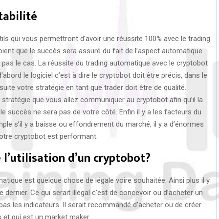
abilité
tils qui vous permettront d’avoir une réussite 100% avec le trading
ient que le succès sera assuré du fait de l’aspect automatique
t pas le cas. La réussite du trading automatique avec le cryptobot
bord le logiciel c’est à dire le cryptobot doit être précis, dans le
uite votre stratégie en tant que trader doit être de qualité.
stratégie que vous allez communiquer au cryptobot afin qu’il la
le succès ne sera pas de votre côté. Enfin il y a les facteurs du
ple s’il y a baisse ou effondrement du marché, il y a d’énormes
otre cryptobot est performant.
e l’utilisation d’un cryptobot?
matique est quelque chose de légale voire souhaitée. Ainsi plus il y
 dernier. Ce qui serait illégal c’est de concevoir ou d’acheter un
pas les indicateurs. Il serait recommandé d’acheter ou de créer
s et qui est un market maker.