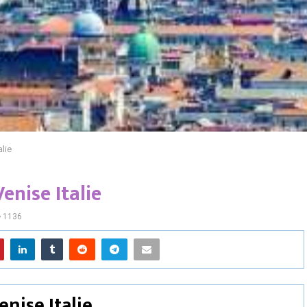
lie
enise Italie
1136
nise Italie