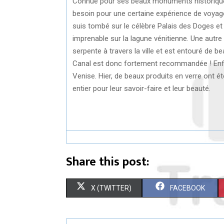
Connue pour ses beaux monuments historiques 
besoin pour une certaine expérience de voyage.
suis tombé sur le célèbre Palais des Doges et
imprenable sur la lagune vénitienne. Une autre
serpente à travers la ville et est entouré de 
Canal est donc fortement recommandée ! Enfin, 
Venise. Hier, de beaux produits en verre ont 
entier pour leur savoir-faire et leur beauté.
Share this post:
S
S
X (TWITTER)
FACEBOOK
H
H
A
A