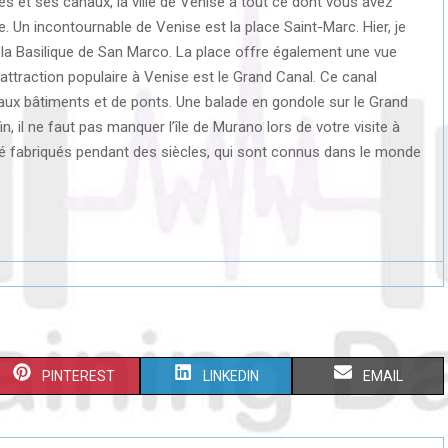
et ses canaux, la ville de Venise a tout ce dont vous avez
 Un incontournable de Venise est la place Saint-Marc. Hier, je
 la Basilique de San Marco. La place offre également une vue
 attraction populaire à Venise est le Grand Canal. Ce canal
beaux bâtiments et de ponts. Une balade en gondole sur le Grand
il ne faut pas manquer l’île de Murano lors de votre visite à
été fabriqués pendant des siècles, qui sont connus dans le monde
S
S
S
PINTEREST
LINKEDIN
EMAIL
H
H
H
A
A
A