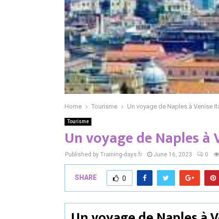
Home
Tourisme
Un voyage de Naples à Venise Ita
Tourisme
Un voyage de Naples à V
Published by Training-days.fr
June 16, 2023
0
SHARE
0
Un voyage de Naples à Ve