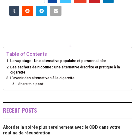
R
R
R
R
R
W
E
T
K
I
E
E
E
E
E
I
B
E
E
L
O
O
O
O
O
T
O
R
D
N
N
N
N
N
T
O
E
I
E
K
S
N
Table of Contents
R
T
Le vapotage : Une alternative populaire et personnalisée
Les sachets de nicotine : Une alternative discrète et pratique à la
)
cigarette
L’avenir des alternatives à la cigarette
Share this post:
RECENT POSTS
Aborder la soirée plus sereinement avec le CBD dans votre
routine de récupération