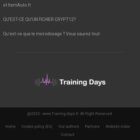
et ItemAuto.fr
QU’EST-CE QU’UN FICHIER CRYPT12?
Qu’est-ce que le microdosage ? Vous saurez tout.
@2023 - www.Training-days.fr. All Right Reserved.
Home
Cookie policy (EU)
Our authors
Partners
Website index
Contact