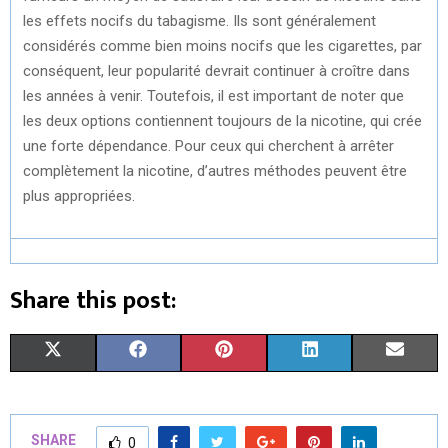
les effets nocifs du tabagisme. Ils sont généralement
considérés comme bien moins nocifs que les cigarettes, par
conséquent, leur popularité devrait continuer à croître dans
les années à venir. Toutefois, il est important de noter que
les deux options contiennent toujours de la nicotine, qui crée
une forte dépendance. Pour ceux qui cherchent à arrêter
complètement la nicotine, d’autres méthodes peuvent être
plus appropriées.
Share this post:
S
S
S
S
S
X
F
P
L
E
H
H
H
H
H
(
A
I
I
M
A
A
A
A
A
T
C
N
N
A
SHARE
0