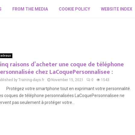
S
FROM THE MEDIA
COOKIE POLICY
WEBSITE INDEX
adeaux
inq raisons d’acheter une coque de téléphone
ersonnalisée chez LaCoquePersonnalisee :
blished by Training-days.fr
November 15, 2021
0
1543
. Protégez votre smartphone tout en exprimant votre personnalité.
es coques de téléphone personnalisées LaCoquePersonnalisee ne
ervent pas seulement à protéger votre...