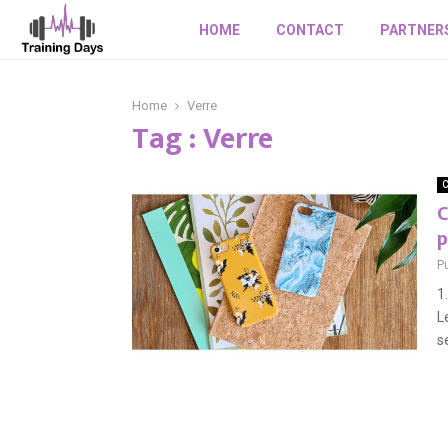
HOME
CONTACT
PARTNER
Home
Verre
Tag : Verre
C
C
p
Pu
1
L
s